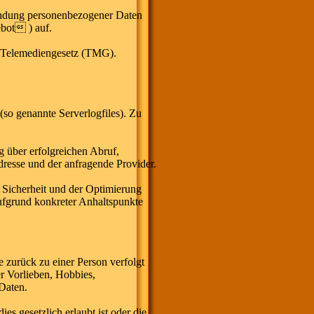
endung personenbezogener Daten
ebot ) auf.
m Telemediengesetz (TMG).
so genannte Serverlogfiles). Zu
 über erfolgreichen Abruf,
dresse und der anfragende Provider.
 Sicherheit und der Optimierung
aufgrund konkreter Anhaltspunkte
 zurück zu einer Person verfolgt
 Vorlieben, Hobbies,
Daten.
 gesetzlich erlaubt ist oder die