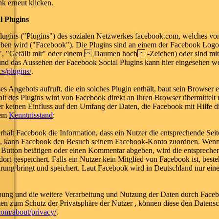
k erneut klicken.
 Plugins
lugins ("Plugins") des sozialen Netzwerkes facebook.com, welches vo
ben wird ("Facebook"). Die Plugins sind an einem der Facebook Log
e", "Gefällt mir" oder einem  Daumen hoch -Zeichen) oder sind mi
und das Aussehen der Facebook Social Plugins kann hier eingesehen w
s/plugins/
.
s Angebots aufruft, die ein solches Plugin enthält, baut sein Browser 
lt des Plugins wird von Facebook direkt an Ihren Browser übermittelt
r keinen Einfluss auf den Umfang der Daten, die Facebook mit Hilfe di
nem
Kenntnisstand
:
hält Facebook die Information, dass ein Nutzer die entsprechende Seit
gt, kann Facebook den Besuch seinem Facebook-Konto zuordnen. Wenn 
e Button betätigen oder einen Kommentar abgeben, wird die entsprech
dort gespeichert. Falls ein Nutzer kein Mitglied von Facebook ist, beste
rung bringt und speichert. Laut Facebook wird in Deutschland nur ein
ng und die weitere Verarbeitung und Nutzung der Daten durch Faceb
ten zum Schutz der Privatsphäre der Nutzer , können diese den Daten
om/about/privacy/
.