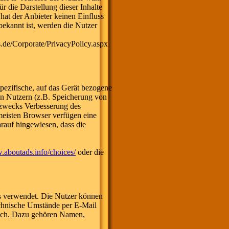
r die Darstellung dieser Inhalte
hat der Anbieter keinen Einfluss
 bekannt ist, werden die Nutzer
s.de/Corporate/PrivacyPolicy.aspx
spezifische, auf das Gerät bezogene
en Nutzern (z.B. Speicherung von
e zwecks Verbesserung des
meisten Browser verfügen eine
rauf hingewiesen, dass die
.aboutads.info/choices/
oder die
s verwendet. Die Nutzer können
echnische Umstände per E-Mail
lich. Dazu gehören Namen,