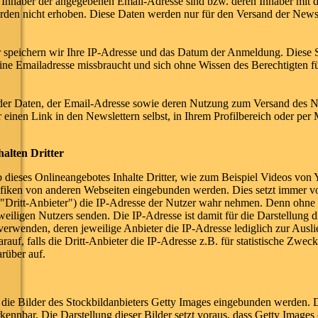
er Inhaber der angegebenen Email-Adresse sind bzw. deren Inhaber mit
erden nicht erhoben. Diese Daten werden nur für den Versand der News
speichern wir Ihre IP-Adresse und das Datum der Anmeldung. Diese S
 eine Emailadresse missbraucht und sich ohne Wissen des Berechtigten 
der Daten, der Email-Adresse sowie deren Nutzung zum Versand des Ne
einen Link in den Newslettern selbst, in Ihrem Profilbereich oder per 
alten Dritter
dieses Onlineangebotes Inhalte Dritter, wie zum Beispiel Videos von
ken von anderen Webseiten eingebunden werden. Dies setzt immer vora
s "Dritt-Anbieter") die IP-Adresse der Nutzer wahr nehmen. Denn ohne 
eiligen Nutzers senden. Die IP-Adresse ist damit für die Darstellung di
verwenden, deren jeweilige Anbieter die IP-Adresse lediglich zur Ausli
auf, falls die Dritt-Anbieter die IP-Adresse z.B. für statistische Zwec
arüber auf.
 die Bilder des Stockbildanbieters Getty Images eingebunden werden.
ennbar. Die Darstellung dieser Bilder setzt voraus, dass Getty Images