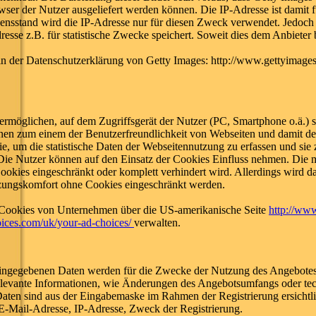
ser der Nutzer ausgeliefert werden können. Die IP-Adresse ist damit fü
sensstand wird die IP-Adresse nur für diesen Zweck verwendet. Jedoch 
dresse z.B. für statistische Zwecke speichert. Soweit dies dem Anbieter
 in der Datenschutzerklärung von Getty Images: http://www.gettyimage
 ermöglichen, auf dem Zugriffsgerät der Nutzer (PC, Smartphone o.ä.) 
enen zum einem der Benutzerfreundlichkeit von Webseiten und damit d
e, um die statistische Daten der Webseitennutzung zu erfassen und si
Die Nutzer können auf den Einsatz der Cookies Einfluss nehmen. Die 
ookies eingeschränkt oder komplett verhindert wird. Allerdings wird da
zungskomfort ohne Cookies eingeschränkt werden.
-Cookies von Unternehmen über die US-amerikanische Seite
http://www
ices.com/uk/your-ad-choices/
verwalten.
eingegebenen Daten werden für die Zwecke der Nutzung des Angebote
srelevante Informationen, wie Änderungen des Angebotsumfangs oder t
Daten sind aus der Eingabemaske im Rahmen der Registrierung ersicht
E-Mail-Adresse, IP-Adresse, Zweck der Registrierung.