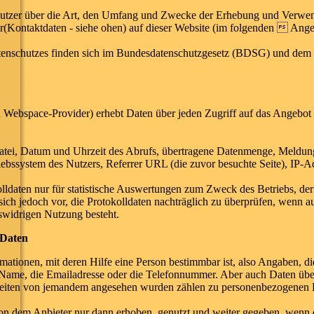
 Nutzer über die Art, den Umfang und Zwecke der Erhebung und Verw
r(Kontaktdaten - siehe ohen) auf dieser Website (im folgenden  Ang
atenschutzes finden sich im Bundesdatenschutzgesetz (BDSG) und de
 Webspace-Provider) erhebt Daten über jeden Zugriff auf das Angebot (
tei, Datum und Uhrzeit des Abrufs, übertragene Datenmenge, Meldung
iebssystem des Nutzers, Referrer URL (die zuvor besuchte Seite), IP-A
lldaten nur für statistische Auswertungen zum Zweck des Betriebs, der
sich jedoch vor, die Protokolldaten nachträglich zu überprüfen, wenn 
tswidrigen Nutzung besteht.
 Daten
ationen, mit deren Hilfe eine Person bestimmbar ist, also Angaben, die
ame, die Emailadresse oder die Telefonnummer. Aber auch Daten über
seiten von jemandem angesehen wurden zählen zu personenbezogenen 
dem Anbieter nur dann erhoben, genutzt und weiter gegeben, wenn dies