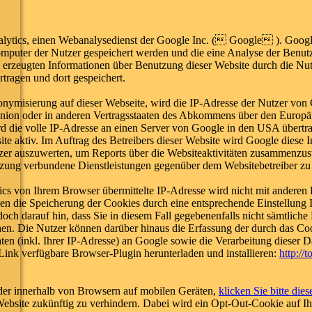
lytics, einen Webanalysedienst der Google Inc. ( Google ). Goog
mputer der Nutzer gespeichert werden und die eine Analyse der Benut
erzeugten Informationen über Benutzung dieser Website durch die Nut
tragen und dort gespeichert.
onymisierung auf dieser Webseite, wird die IP-Adresse der Nutzer von
Union oder in anderen Vertragsstaaten des Abkommens über den Europä
d die volle IP-Adresse an einen Server von Google in den USA übertra
ite aktiv. Im Auftrag des Betreibers dieser Website wird Google diese 
er auszuwerten, um Reports über die Websiteaktivitäten zusammenzust
tzung verbundene Dienstleistungen gegenüber dem Websitebetreiber zu 
s von Ihrem Browser übermittelte IP-Adresse wird nicht mit anderen
n die Speicherung der Cookies durch eine entsprechende Einstellung 
och darauf hin, dass Sie in diesem Fall gegebenenfalls nicht sämtliche
n. Die Nutzer können darüber hinaus die Erfassung der durch das Coo
n (inkl. Ihrer IP-Adresse) an Google sowie die Verarbeitung dieser 
Link verfügbare Browser-Plugin herunterladen und installieren:
http://
er innerhalb von Browsern auf mobilen Geräten,
klicken Sie bitte die
Website zukünftig zu verhindern. Dabei wird ein Opt-Out-Cookie auf I