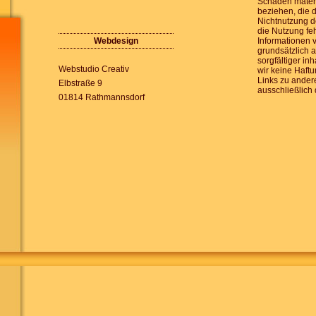
Schäden materie
beziehen, die 
Nichtnutzung d
die Nutzung feh
Webdesign
Informationen 
grundsätzlich 
sorgfältiger in
Webstudio Creativ
wir keine Haftu
Links zu andere
Elbstraße 9
ausschließlich 
01814 Rathmannsdorf