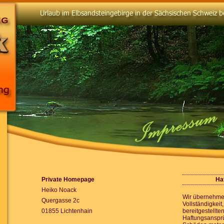
Private Homepage
Ha
Heiko Noack
Wir übernehmen
Quergasse 2c
Vollständigkeit,
01855 Lichtenhain
bereitgestellte
Haftungsansprü