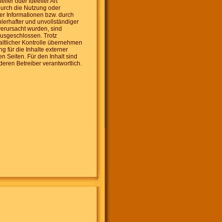
ller oder ideeller Art
durch die Nutzung oder
er Informationen bzw. durch
lerhafter und unvollständiger
verursacht wurden, sind
ausgeschlossen. Trotz
haltlicher Kontrolle übernehmen
ng für die Inhalte externer
n Seiten. Für den Inhalt sind
deren Betreiber verantwortlich.